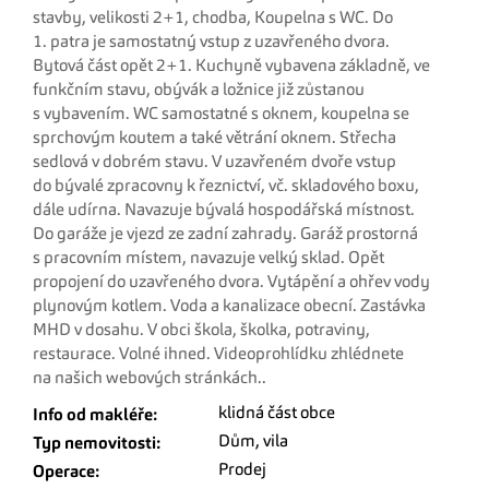
stavby, velikosti 2+1, chodba, Koupelna s WC. Do
1. patra je samostatný vstup z uzavřeného dvora.
Bytová část opět 2+1. Kuchyně vybavena základně, ve
funkčním stavu, obývák a ložnice již zůstanou
s vybavením. WC samostatné s oknem, koupelna se
sprchovým koutem a také větrání oknem. Střecha
sedlová v dobrém stavu. V uzavřeném dvoře vstup
do bývalé zpracovny k řeznictví, vč. skladového boxu,
dále udírna. Navazuje bývalá hospodářská místnost.
Do garáže je vjezd ze zadní zahrady. Garáž prostorná
s pracovním místem, navazuje velký sklad. Opět
propojení do uzavřeného dvora. Vytápění a ohřev vody
plynovým kotlem. Voda a kanalizace obecní. Zastávka
MHD v dosahu. V obci škola, školka, potraviny,
restaurace. Volné ihned. Videoprohlídku zhlédnete
na našich webových stránkách..
klidná část obce
Info od makléře:
Dům, vila
Typ nemovitosti:
Prodej
Operace: