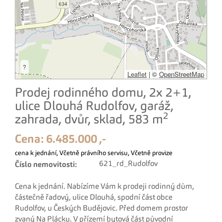
?
Leaflet
|
©
OpenStreetMap
Prodej rodinného domu, 2x 2+1,
ulice Dlouhá Rudolfov, garáž,
2
zahrada, dvůr, sklad, 583 m
Cena:
6.485.000 ,-
cena k jednání, Včetně právního servisu, Včetně provize
621_rd_Rudolfov
Číslo nemovitosti:
Cena k jednání. Nabízíme Vám k prodeji rodinný dům,
částečně řadový, ulice Dlouhá, spodní část obce
Rudolfov, u Českých Budějovic. Před domem prostor
zvaný Na Plácku. V přízemí bytová část původní