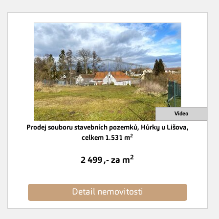
Prodej souboru stavebních pozemků, Hůrky u Lišova,
2
celkem 1.531 m
2
2 499 ,- za m
Detail nemovitosti