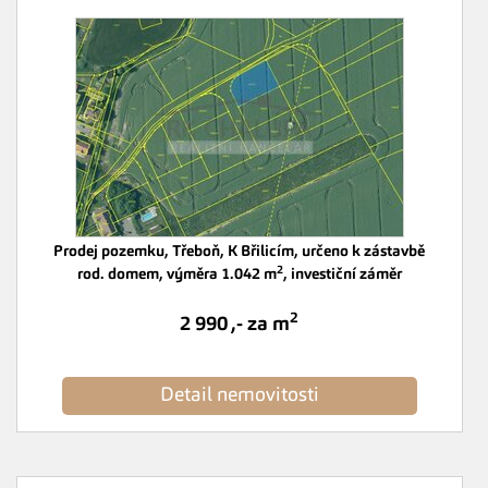
Prodej pozemku, Třeboň, K Břilicím, určeno k zástavbě
2
rod. domem, výměra 1.042 m
, investiční záměr
2
2 990 ,- za m
Detail nemovitosti