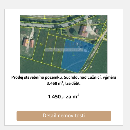
Prodej stavebního pozemku, Suchdol nad Lužnicí, výměra
2
3.468 m
, lze dělit.
2
1 450 ,- za m
Detail nemovitosti