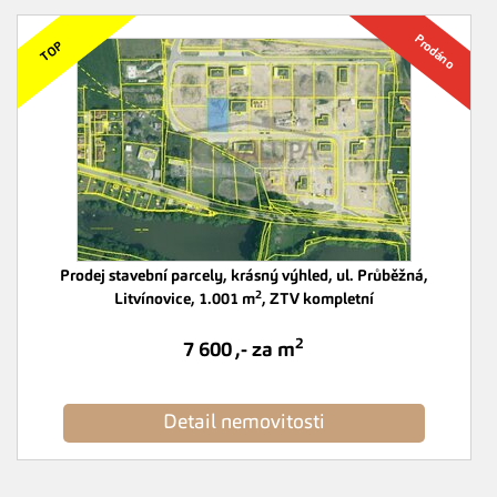
Prodej stavební parcely, krásný výhled, ul. Průběžná,
2
Litvínovice, 1.001 m
, ZTV kompletní
2
7 600 ,- za m
Detail nemovitosti