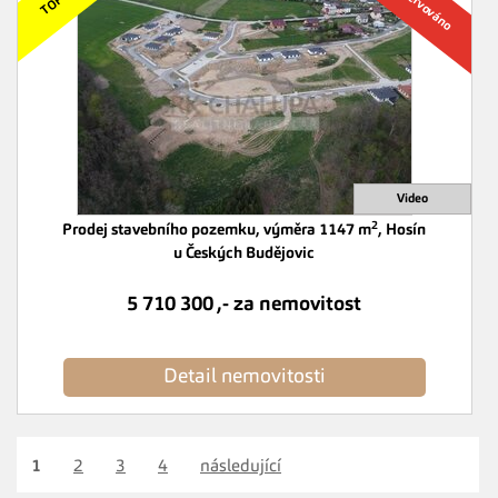
2
Prodej stavebního pozemku, výměra 1147 m
, Hosín
u Českých Budějovic
5 710 300 ,- za nemovitost
Detail nemovitosti
1
2
3
4
následující