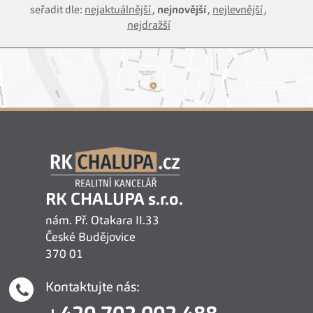
seřadit dle:
nejaktuálnější
,
nejnovější
,
nejlevnější
,
nejdražší
RK CHALUPA s.r.o.
nám. Př. Otakara II.33
České Budějovice
370 01
Kontaktujte nás: