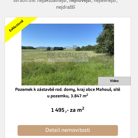
seřadit dle:
nejaktuálnější
,
nejnovější
,
nejlevnější
,
nejdražší
Pozemek k zástavbě rod. domy, kraj obce Mahouš, sítě
2
u pozemku, 3.847 m
2
1 495 ,- za m
Detail nemovitosti