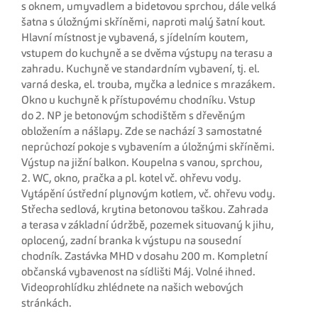
s oknem, umyvadlem a bidetovou sprchou, dále velká
šatna s úložnými skříněmi, naproti malý šatní kout.
Hlavní místnost je vybavená, s jídelním koutem,
vstupem do kuchyně a se dvěma výstupy na terasu a
zahradu. Kuchyně ve standardním vybavení, tj. el.
varná deska, el. trouba, myčka a lednice s mrazákem.
Okno u kuchyně k přístupovému chodníku. Vstup
do 2. NP je betonovým schodištěm s dřevěným
obložením a nášlapy. Zde se nachází 3 samostatné
neprůchozí pokoje s vybavením a úložnými skříněmi.
Výstup na jižní balkon. Koupelna s vanou, sprchou,
2. WC, okno, pračka a pl. kotel vč. ohřevu vody.
Vytápění ústřední plynovým kotlem, vč. ohřevu vody.
Střecha sedlová, krytina betonovou taškou. Zahrada
a terasa v základní údržbě, pozemek situovaný k jihu,
oplocený, zadní branka k výstupu na sousední
chodník. Zastávka MHD v dosahu 200 m. Kompletní
občanská vybavenost na sídlišti Máj. Volné ihned.
Videoprohlídku zhlédnete na našich webových
stránkách.