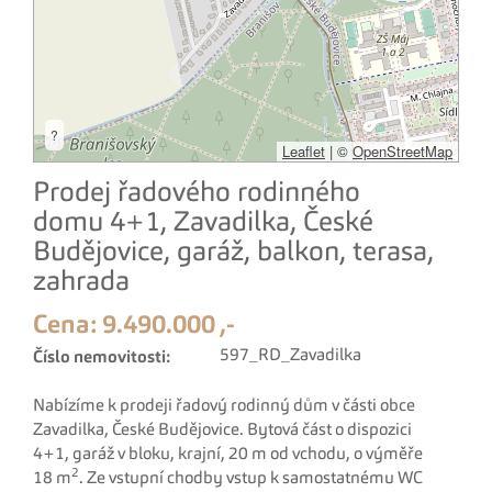
?
Leaflet
|
©
OpenStreetMap
Prodej řadového rodinného
domu 4+1, Zavadilka, České
Budějovice, garáž, balkon, terasa,
zahrada
Cena:
9.490.000 ,-
597_RD_Zavadilka
Číslo nemovitosti:
Nabízíme k prodeji řadový rodinný dům v části obce
Zavadilka, České Budějovice. Bytová část o dispozici
4+1, garáž v bloku, krajní, 20 m od vchodu, o výměře
2
18 m
. Ze vstupní chodby vstup k samostatnému WC