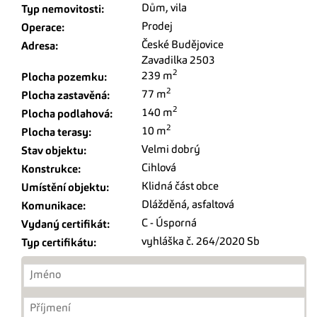
Dům, vila
Typ nemovitosti:
Prodej
Operace:
České Budějovice
Adresa:
Zavadilka 2503
2
239 m
Plocha pozemku:
2
77 m
Plocha zastavěná:
2
140 m
Plocha podlahová:
2
10 m
Plocha terasy:
Velmi dobrý
Stav objektu:
Cihlová
Konstrukce:
Klidná část obce
Umístění objektu:
Dlážděná
,
asfaltová
Komunikace:
C - Úsporná
Vydaný certifikát:
vyhláška č. 264/2020 Sb
Typ certifikátu: