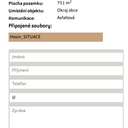
2
751 m
Plocha pozemku:
Okraj obce
Umístění objektu:
Asfaltová
Komunikace:
Připojené soubory:
Hosín_SITUACE