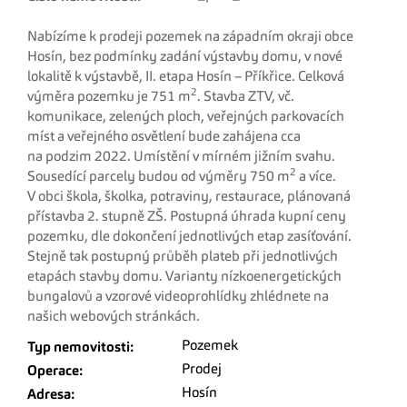
Nabízíme k prodeji pozemek na západním okraji obce
Hosín, bez podmínky zadání výstavby domu, v nové
lokalitě k výstavbě, II. etapa Hosín – Příkřice. Celková
2
výměra pozemku je 751 m
. Stavba ZTV, vč.
komunikace, zelených ploch, veřejných parkovacích
míst a veřejného osvětlení bude zahájena cca
na podzim 2022. Umístění v mírném jižním svahu.
2
Sousedící parcely budou od výměry 750 m
a více.
V obci škola, školka, potraviny, restaurace, plánovaná
přístavba 2. stupně ZŠ. Postupná úhrada kupní ceny
pozemku, dle dokončení jednotlivých etap zasíťování.
Stejně tak postupný průběh plateb při jednotlivých
etapách stavby domu. Varianty nízkoenergetických
bungalovů a vzorové videoprohlídky zhlédnete na
našich webových stránkách.
Pozemek
Typ nemovitosti:
Prodej
Operace:
Hosín
Adresa: