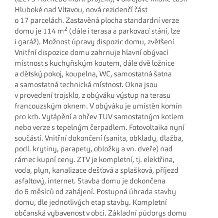
Hluboké nad Vltavou, nová rezidenčí část
o 17 parcelách. Zastavěná plocha standardní verze
2
domu je 114 m
(dále i terasa a parkovací stání, lze
i garáž). Možnost úpravy dispozic domu, zvětšení
Vnitřní dispozice domu zahrnuje hlavní obývací
místnost s kuchyňským koutem, dále dvě ložnice
a dětský pokoj, koupelna, WC, samostatná šatna
a samostatná technická místnost. Okna jsou
v provedení trojsklo, z obýváku výstup na terasu
francouzským oknem. V obýváku je umístěn komín
pro krb. Vytápění a ohřev TUV samostatným kotlem
nebo verze s tepelným čerpadlem. Fotovoltaika nyní
součástí. Vnitřní dokončení (sanita, obklady, dlažba,
podl. krytiny, parapety, obložky a vn. dveře) nad
rámec kupní ceny. ZTV je kompletní, tj. elektřina,
voda, plyn, kanalizace dešťová a splašková, příjezd
asfaltový, internet. Stavba domu je dokončena
do 6 měsíců od zahájení. Postupná úhrada stavby
domu, dle jednotlivých etap stavby. Kompletní
občanská vybavenost v obci. Základní půdorys domu