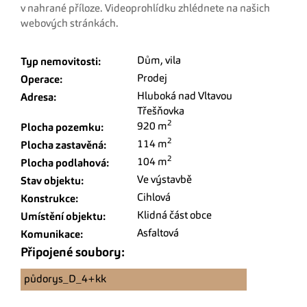
v nahrané příloze. Videoprohlídku zhlédnete na našich
webových stránkách.
Dům, vila
Typ nemovitosti:
Prodej
Operace:
Hluboká nad Vltavou
Adresa:
Třešňovka
2
920 m
Plocha pozemku:
2
114 m
Plocha zastavěná:
2
104 m
Plocha podlahová:
Ve výstavbě
Stav objektu:
Cihlová
Konstrukce:
Klidná část obce
Umístění objektu:
Asfaltová
Komunikace:
Připojené soubory:
půdorys_D_4+kk