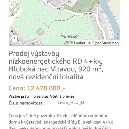
?
Leaflet
|
©
OpenStreetMap
Prodej výstavby
nízkoenergetického RD 4+kk,
2
Hluboká nad Vltavou, 920 m
,
nová rezidenční lokalita
Cena:
12.470.000 ,-
Včetně právního servisu, Včetně provize
Lesni_HLU_D
Číslo nemovitosti:
Cena je včetně pozemku. Prodej zděného rodinného
domu k výstavbě, energetické třídy B, o velikosti 4+kk
(lze i 5+kk nebo indiv. projekt), v okrajové klidné části