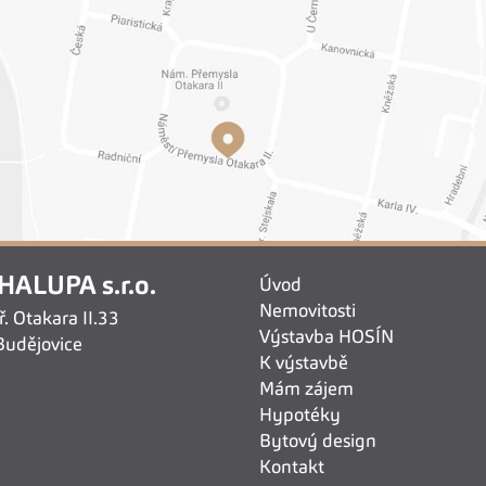
HALUPA s.r.o.
Úvod
Nemovitosti
. Otakara II.33
Výstavba HOSÍN
Budějovice
K výstavbě
1
Mám zájem
Hypotéky
Bytový design
Kontakt