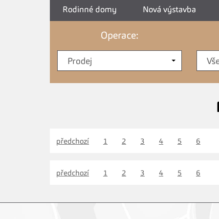
Rodinné domy
Nová výstavba
Operace:
Prodej
Vš
předchozí
1
2
3
4
5
6
předchozí
1
2
3
4
5
6