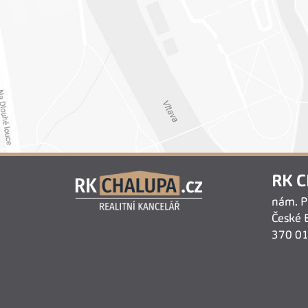
RK C
nám. Př
České 
370 0