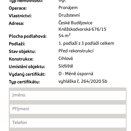
Byt
Typ nemovitosti:
Pronájem
Operace:
Družstevní
Vlastnictví:
České Budějovice
Adresa:
Kněžskodvorská 676/15
2
54 m
Plocha podlahová:
1. podlaží z 3 podlaží celkem
Podlaží:
Před rekonstrukcí
Stav objektu:
Cihlová
Konstrukce:
Sídliště
Umístění objektu:
D - Méně úsporná
Vydaný certifikát:
vyhláška č. 264/2020 Sb
Typ certifikátu: