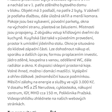
a nachází se v 1. patře zděného bytového domu
v bloku. Objekt má 3 podlaží, na patře 2 byty. V zádveří
je podlaha dlažbou, dále úložná skříň a menší komora.
Pokoje jsou bez vybavení, původní parkety, okna
na východní stranu, plastová se žaluziemi. Místnosti
jsou propojeny. Z obýváku vstup křídlovými dveřmi do
kuchyně. Kuyňská část také v původním provedení,
prostor k umístění jídelního stolu. Okno je situováno
do klidové západní části. Lze dohodnout nákup el.
sporáku a dalších úprav, formou proplacením investic.
Jádro zděné, koupelna s vanou, oddělené WC, dále
radiátor a okno. K dispozici sklepní prostorná koje.
Volné ihned, možno i domácí mazlíčci. Vytápění
a ohřev dálkově. Jednoměsíční kauce podmínkou.
Měsíční zálohy na energie a služby ve výši 3.000 Kč.
V dosahu MŠ a ZŠ Nerudova, cyklostezka, nákupní
centrum, IGY, MHD cca 150 m, Poliklinika Pražská.
Videoprohlídku zhlédnete na našich webových
stránkách.