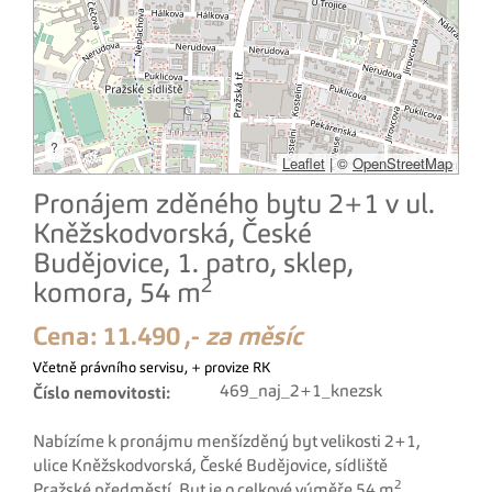
?
Leaflet
|
©
OpenStreetMap
Pronájem zděného bytu 2+1 v ul.
Kněžskodvorská, České
Budějovice, 1. patro, sklep,
2
komora, 54 m
Cena:
11.490 ,-
za měsíc
Včetně právního servisu, + provize RK
469_naj_2+1_knezsk
Číslo nemovitosti:
Nabízíme k pronájmu menšízděný byt velikosti 2+1,
ulice Kněžskodvorská, České Budějovice, sídliště
2
Pražské předměstí. Byt je o celkové výměře 54 m