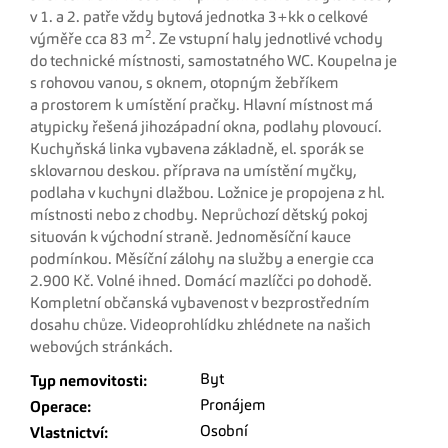
v 1. a 2. patře vždy bytová jednotka 3+kk o celkové
2
výměře cca 83 m
. Ze vstupní haly jednotlivé vchody
do technické místnosti, samostatného WC. Koupelna je
s rohovou vanou, s oknem, otopným žebříkem
a prostorem k umístění pračky. Hlavní místnost má
atypicky řešená jihozápadní okna, podlahy plovoucí.
Kuchyňská linka vybavena základně, el. sporák se
sklovarnou deskou. příprava na umístění myčky,
podlaha v kuchyni dlažbou. Ložnice je propojena z hl.
místnosti nebo z chodby. Neprůchozí dětský pokoj
situován k východní straně. Jednoměsíční kauce
podmínkou. Měsíční zálohy na služby a energie cca
2.900 Kč. Volné ihned. Domácí mazlíčci po dohodě.
Kompletní občanská vybavenost v bezprostředním
dosahu chůze. Videoprohlídku zhlédnete na našich
webových stránkách.
Byt
Typ nemovitosti:
Pronájem
Operace:
Osobní
Vlastnictví: