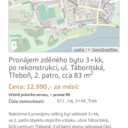
?
Leaflet
|
©
OpenStreetMap
Pronájem zděného bytu 3+kk,
po rekonstrukci, ul. Táboritská,
2
Třeboň, 2. patro, cca 83 m
Cena:
12.990 ,-
za měsíc
Včetně právního servisu, + provize RK
611_naj_3+kk_Treb
Číslo nemovitosti:
Nabízíme k pronájmu zděný byt velikosti 3+kk,
ve 2. patře objektu stojícího v bloku, ulice Táboritská,
širší centrum Třeboně. V přízemí domu nebytová část,