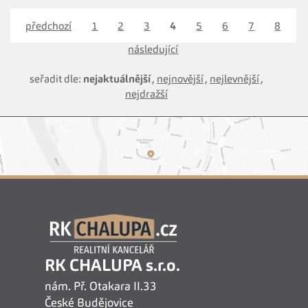
předchozí
1
2
3
4
5
6
7
8
následující
seřadit dle:
nejaktuálnější
,
nejnovější
,
nejlevnější
,
nejdražší
RK CHALUPA s.r.o.
nám. Př. Otakara II.33
České Budějovice