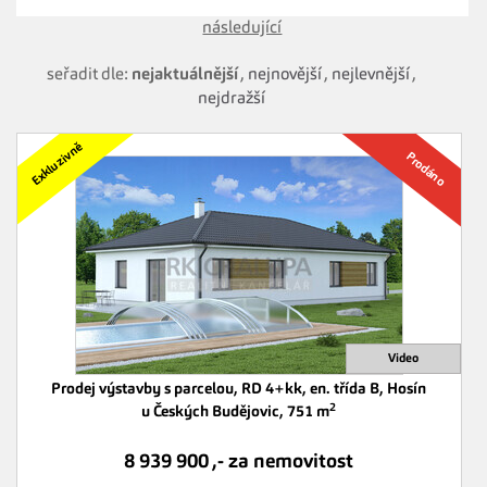
následující
seřadit dle:
nejaktuálnější
,
nejnovější
,
nejlevnější
,
nejdražší
Prodej výstavby s parcelou, RD 4+kk, en. třída B, Hosín
2
u Českých Budějovic, 751 m
8 939 900 ,- za nemovitost