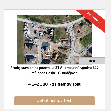
Prodej stavebního pozemku, ZTV kompletní, výměra 827
2
m
, obec Hosín u Č. Budějovic
4 142 300 ,- za nemovitost
Detail nemovitosti